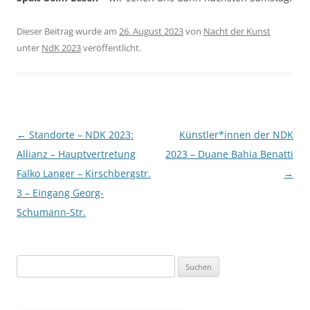
Dieser Beitrag wurde am
26. August 2023
von
Nacht der Kunst
unter
NdK 2023
veröffentlicht.
Beitragsnavigation
←
Standorte – NDK 2023:
Künstler*innen der NDK
Allianz – Hauptvertretung
2023 – Duane Bahia Benatti
Falko Langer – Kirschbergstr.
→
3 – Eingang Georg-
Schumann-Str.
Suchen
nach: