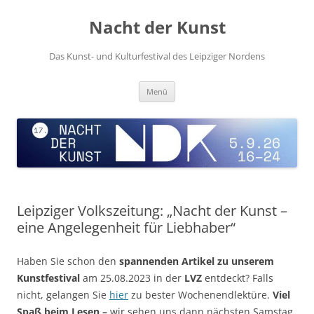
Zum
Inhalt
Nacht der Kunst
springen
Das Kunst- und Kulturfestival des Leipziger Nordens
Menü
Leipziger Volkszeitung: „Nacht der Kunst –
eine Angelegenheit für Liebhaber“
Haben Sie schon den
spannenden Artikel zu unserem
Kunstfestival
am 25.08.2023 in der
LVZ
entdeckt? Falls
nicht, gelangen Sie
hier
zu bester Wochenendlektüre.
Viel
Spaß beim Lesen –
wir sehen uns dann nächsten Samstag.