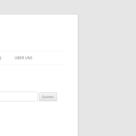
Q
ÜBER UNS
uchen
ch: