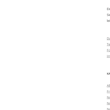
E
Si
le
D
T
F
I
K
Al
Fr
N
N
N