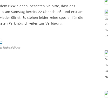
t dem
Pkw
planen, beachten Sie bitte, dass das
is am Samstag bereits 22 Uhr schließt und erst am
eder öffnet. Es stehen leider keine speziell für die
Ge
teten Parkmöglichkeiten zur Verfügung.
Ku
St
un
: Michael Ehritt
Di
St
Sä
Ha