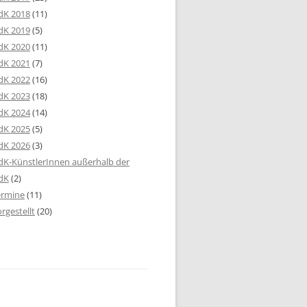
dK 2018
(11)
dK 2019
(5)
dK 2020
(11)
dK 2021
(7)
dK 2022
(16)
dK 2023
(18)
dK 2024
(14)
dK 2025
(5)
dK 2026
(3)
K-KünstlerInnen außerhalb der
dK
(2)
ermine
(11)
rgestellt
(20)