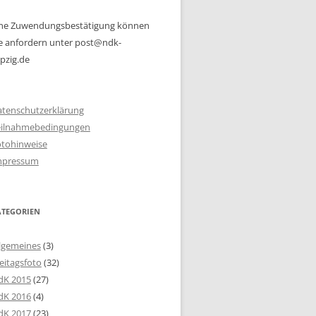
ine Zuwendungsbestätigung können
e anfordern unter post@ndk-
ipzig.de
atenschutzerklärung
eilnahmebedingungen
otohinweise
mpressum
ATEGORIEN
lgemeines
(3)
eitagsfoto
(32)
dK 2015
(27)
dK 2016
(4)
dK 2017
(23)