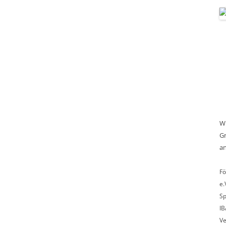
Wi
Gr
an
Fö
e.
Sp
IB
Ve