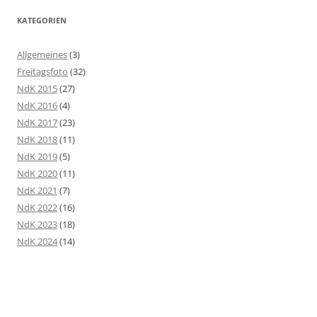
KATEGORIEN
Allgemeines
(3)
Freitagsfoto
(32)
NdK 2015
(27)
NdK 2016
(4)
NdK 2017
(23)
NdK 2018
(11)
NdK 2019
(5)
NdK 2020
(11)
NdK 2021
(7)
NdK 2022
(16)
NdK 2023
(18)
NdK 2024
(14)
NdK 2025
(5)
NdK 2026
(3)
NdK-KünstlerInnen außerhalb der NdK
(2)
Termine
(11)