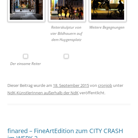
Reiterskulptur von
Weitere Begegnungen
vier Bildhauern auf
dem Huygensplatz
Der einsame Reiter
Dieser Beitrag wurde am
18. September 2015
von
cronjob
unter
NdK-KünstlerInnen außerhalb der NdK
veröffentlicht.
finared – FineArtEdition zum CITY CRASH