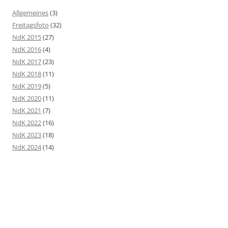
Allgemeines
(3)
Freitagsfoto
(32)
NdK 2015
(27)
NdK 2016
(4)
NdK 2017
(23)
NdK 2018
(11)
NdK 2019
(5)
NdK 2020
(11)
NdK 2021
(7)
NdK 2022
(16)
NdK 2023
(18)
NdK 2024
(14)
NdK 2025
(5)
NdK 2026
(3)
NdK-KünstlerInnen außerhalb der NdK
(2)
Termine
(11)
Vorgestellt
(20)