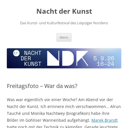
Zum
Inhalt
Nacht der Kunst
springen
Das Kunst- und Kulturfestival des Leipziger Nordens
Menü
Freitagsfoto – War da was?
Was war eigentlich vor einer Woche? Am Abend vor der
Nacht der Kunst. Ich erinnere mich verschwommen… Alrun
Tauché und Monika Nachtwey (biografikon) habe ihre
Bilder im Gohliser Wannenbad aufgehängt,
Marek Brandt
hatte noch mit der Technik zu kämpfen. Gerade leuchtete