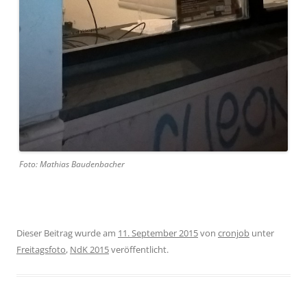
Foto: Mathias Baudenbacher
Dieser Beitrag wurde am
11. September 2015
von
cronjob
unter
Freitagsfoto
,
NdK 2015
veröffentlicht.