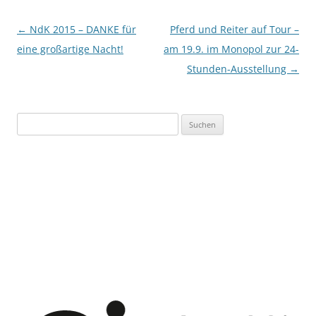
Beitragsnavigation
←
NdK 2015 – DANKE für
Pferd und Reiter auf Tour –
eine großartige Nacht!
am 19.9. im Monopol zur 24-
Stunden-Ausstellung
→
Suchen
nach: