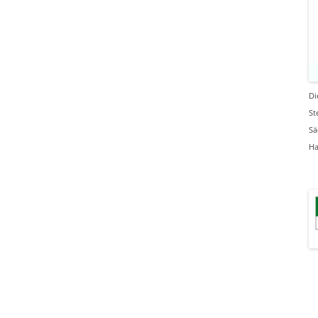
Di
St
Sä
Ha