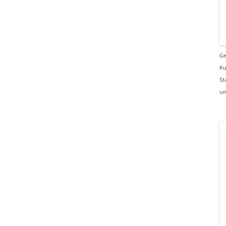
Ge
Ku
St
un