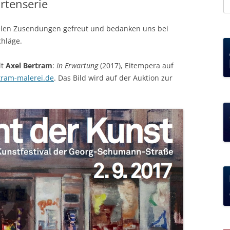
artenserie
S
na
ielen Zusendungen gefreut und bedanken uns bei
chläge.
lt
Axel Bertram
:
In Erwartung
(2017), Eitempera auf
tram-malerei.de
. Das Bild wird auf der Auktion zur