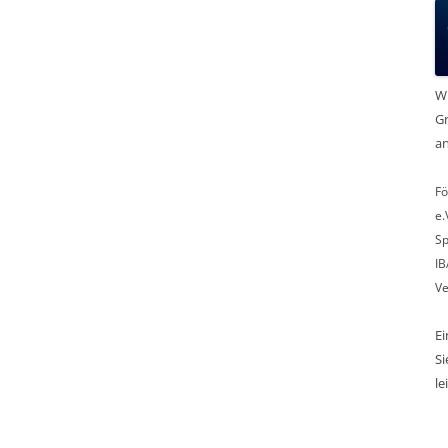
Wi
Gr
an
Fö
e.
Sp
IB
Ve
E
Si
le