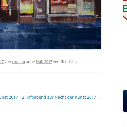
017
von
cronjob
unter
NdK 2017
veröffentlicht.
unst 2017
2. Infoabend zur Nacht der Kunst 2017
→