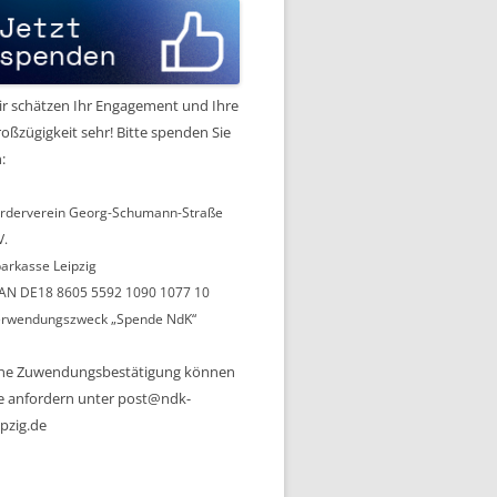
r schätzen Ihr Engagement und Ihre
oßzügigkeit sehr! Bitte spenden Sie
:
rderverein Georg-Schumann-Straße
V.
arkasse Leipzig
AN DE18 8605 5592 1090 1077 10
rwendungszweck „Spende NdK“
ine Zuwendungsbestätigung können
e anfordern unter post@ndk-
ipzig.de