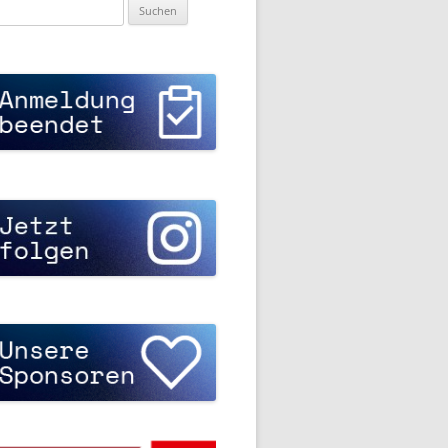
uchen
ch: