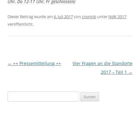
Uhr, Do 12-17 Uhr, Fr geschlossen)
Dieser Beitrag wurde am
6. Juli 2017
von
cronjob
unter
NdK 2017
veröffentlicht.
Beitragsnavigation
←
++ Pressemitteilung ++
Vier Fragen an die Standorte
2017 – Teil 1
→
Suchen
nach: