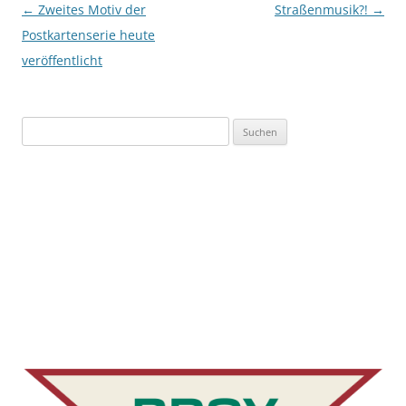
Beitragsnavigation
←
Zweites Motiv der
Straßenmusik?!
→
Postkartenserie heute
veröffentlicht
Suchen
nach: