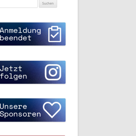
uchen
ch: