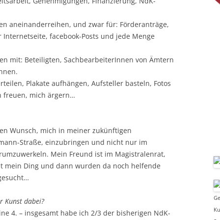
eitsarbeit, Genehmigungen, Finanzierung, NdK-
n aneinanderreihen, und zwar für: Förderanträge,
er Internetseite, facebook-Posts und jede Menge
fen mit: Beteiligten, SachbearbeiterInnen von Ämtern
Innen.
rteilen, Plakate aufhängen, Aufsteller basteln, Fotos
h freuen, mich ärgern…
n Wunsch, mich in meiner zukünftigen
mann-Straße, einzubringen und nicht nur im
umzuwerkeln. Mein Freund ist im Magistralenrat,
cht mein Ding und dann wurden da noch helfende
 gesucht…
Ge
er Kunst dabei?
Ku
eine 4. – insgesamt habe ich 2/3 der bisherigen NdK-