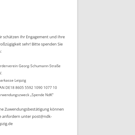
r schätzen Ihr Engagement und Ihre
oßzügigkeit sehr! Bitte spenden Sie
:
rderverein Georg-Schumann-Straße
V.
arkasse Leipzig
AN DE18 8605 5592 1090 1077 10
rwendungszweck „Spende NdK“
ine Zuwendungsbestätigung können
e anfordern unter post@ndk-
ipzig.de