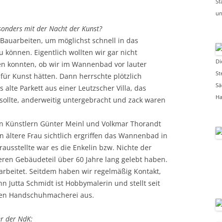
St
un
sonders mit der Nacht der Kunst?
 Bauarbeiten, um möglichst schnell in das
 können. Eigentlich wollten wir gar nicht
Di
en konnten, ob wir im Wannenbad vor lauter
St
für Kunst hätten. Dann herrschte plötzlich
Sä
 alte Parkett aus einer Leutzscher Villa, das
Ha
lte, anderweitig untergebracht und zack waren
en Künstlern Günter Meinl und Volkmar Thorandt
in ältere Frau sichtlich ergriffen das Wannenbad in
usstellte war es die Enkelin bzw. Nichte der
en Gebäudeteil über 60 Jahre lang gelebt haben.
rbeitet. Seitdem haben wir regelmäßig Kontakt,
n Jutta Schmidt ist Hobbymalerin und stellt seit
igen Handschuhmacherei aus.
er der NdK: