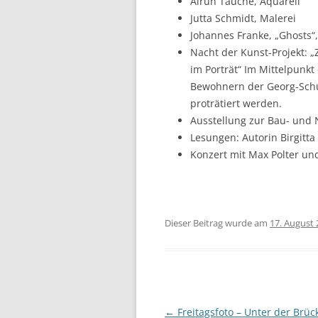
Alrun Tauche, Aquarell
Jutta Schmidt, Malerei
Johannes Franke, „Ghosts“,
Nacht der Kunst-Projekt:
im Porträt“ Im Mittelpunk
Bewohnern der Georg-Schum
proträtiert werden.
Ausstellung zur Bau- und
Lesungen: Autorin Birgitta 
Konzert mit Max Polter un
Dieser Beitrag wurde am
17. August
Beitragsnavigation
←
Freitagsfoto – Unter der Brüc