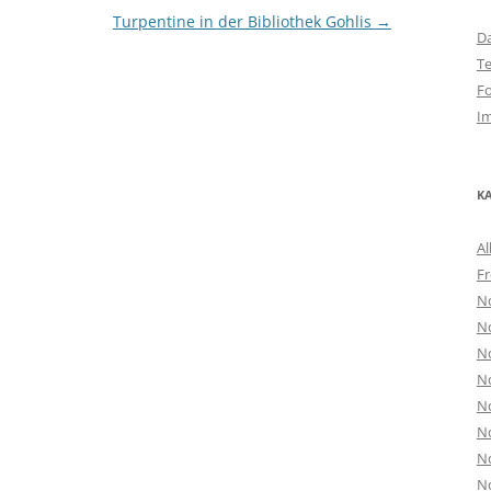
Turpentine in der Bibliothek Gohlis
→
D
T
F
I
K
Al
Fr
N
N
N
N
N
N
N
N