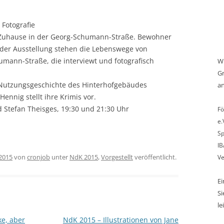
 Fotografie
 „Zuhause in der Georg-Schumann-Straße. Bewohner
t der Ausstellung stehen die Lebenswege von
ann-Straße, die interviewt und fotografisch
Wi
Gr
 Nutzungsgeschichte des Hinterhofgebäudes
an
Hennig stellt ihre Krimis vor.
d Stefan Theisges, 19:30 und 21:30 Uhr
Fö
e.
Sp
IB
 2015
von
cronjob
unter
NdK 2015
,
Vorgestellt
veröffentlicht.
Ve
E
Si
le
ke, aber
NdK 2015 – Illustrationen von Jane