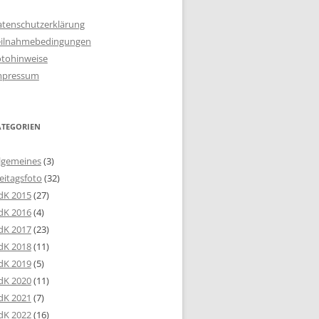
atenschutzerklärung
eilnahmebedingungen
otohinweise
mpressum
ATEGORIEN
lgemeines
(3)
eitagsfoto
(32)
dK 2015
(27)
dK 2016
(4)
dK 2017
(23)
dK 2018
(11)
dK 2019
(5)
dK 2020
(11)
dK 2021
(7)
dK 2022
(16)