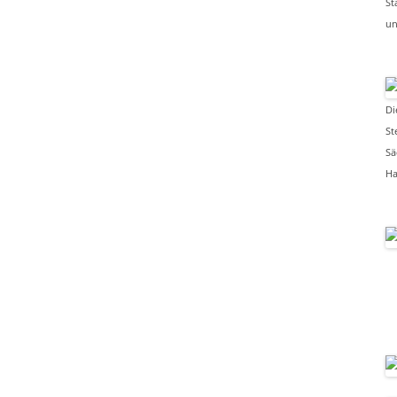
St
un
Di
St
Sä
Ha