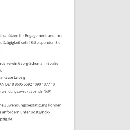
r schätzen Ihr Engagement und Ihre
oßzügigkeit sehr! Bitte spenden Sie
:
rderverein Georg-Schumann-Straße
V.
arkasse Leipzig
AN DE18 8605 5592 1090 1077 10
rwendungszweck „Spende NdK“
ine Zuwendungsbestätigung können
e anfordern unter post@ndk-
ipzig.de