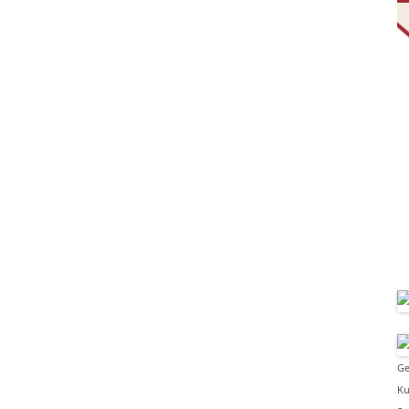
Ge
Ku