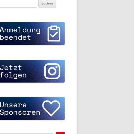
uchen
ch: