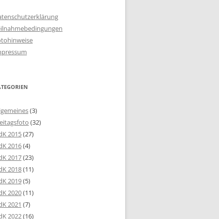
atenschutzerklärung
eilnahmebedingungen
otohinweise
mpressum
ATEGORIEN
lgemeines
(3)
eitagsfoto
(32)
dK 2015
(27)
dK 2016
(4)
dK 2017
(23)
dK 2018
(11)
dK 2019
(5)
dK 2020
(11)
dK 2021
(7)
dK 2022
(16)