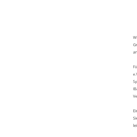
Wi
Gr
an
Fö
e.
Sp
IB
Ve
E
Si
le