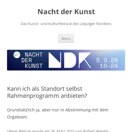
Zum
Inhalt
Nacht der Kunst
springen
Das Kunst- und Kulturfestival des Leipziger Nordens
Menü
Kann ich als Standort selbst
Rahmenprogramm anbieten?
Grundsätzlich ja, aber nur in Abstimmung mit dem
Orgateam.
Dieser Beitrag wurde am
26. März 2021
von
Robert Weiske